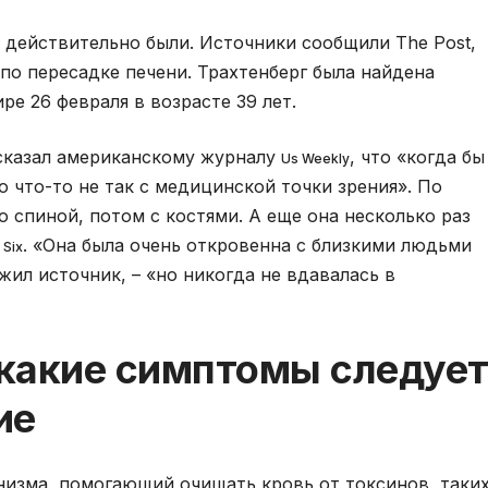
 действительно были. Источники сообщили The Post,
по пересадке печени. Трахтенберг была найдена
е 26 февраля в возрасте 39 лет.
ссказал американскому журналу
, что «когда бы
Us Weekly
о что-то не так с медицинской точки зрения». По
о спиной, потом с костями. А еще она несколько раз
. «Она была очень откровенна с близкими людьми
 Six
жил источник, – «но никогда не вдавалась в
 какие симптомы следуе
ие
низма, помогающий очищать кровь от токсинов, таки