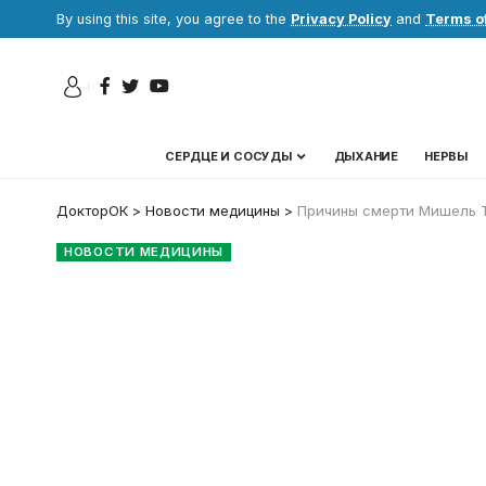
By using this site, you agree to the
Privacy Policy
and
Terms o
СЕРДЦЕ И СОСУДЫ
ДЫХАНИЕ
НЕРВЫ
ДокторОК
>
Новости медицины
>
Причины смерти Мишель Т
НОВОСТИ МЕДИЦИНЫ