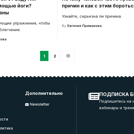
мощью йоги?
причин и как с этим бороть
аны
Узнайте, серьезна ли причина.
ующие упражнения, чтобы
By
Евгения Примакова
блегчение.
кова
1
2
Дополнительно
ПОДПИСКА Б
Подпишитесь на 
Newsletter
вебинары и трени
ости
литика