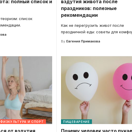
ота: полный список и
вздутия живота после
праздников: полезные
рекомендации
теоризм: список
омендации.
Как не перегрузить живот после
праздничной еды: советы для комфо
кова
By
Евгения Примакова
ФИЗКУЛЬТУРА И СПОРТ
ПИЩЕВАРЕНИЕ
ся от вздутия
Почему человек часто пукае