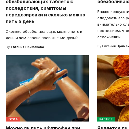
обезболивающих таблеток:
обезболива
последствия, симптомы
Важно консульти
передозировки и сколько можно
следовать его 
пить в день
внимательно сл
состоянием, чт
Сколько обезболивающих можно пить в
осложнений.
день и чем опасно превышение дозы?
By
Евгения Прима
By
Евгения Примакова
КОЖА
РАЗНОЕ
Можно ли пить ибупрофен при
Является ли