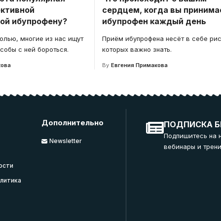
ктивной
сердцем, когда вы принима
ой ибупрофену?
ибупрофен каждый день
олью, многие из нас ищут
Приём ибупрофена несёт в себе рис
собы с ней бороться.
которых важно знать.
кова
By
Евгения Примакова
Дополнительно
ПОДПИСКА Б
Подпишитесь на 
Newsletter
вебинары и трени
ости
литика