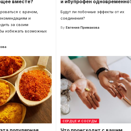
ющее вместе?
и ибупрофен одновременно
роваться с врачом,
Будут ли побочные эффекты от их
рекомендациям и
соединения?
едить за своим
By
Евгения Примакова
обы избежать возможных
кова
СЕРДЦЕ И СОСУДЫ
 эта популярная
Что происходит с вашим