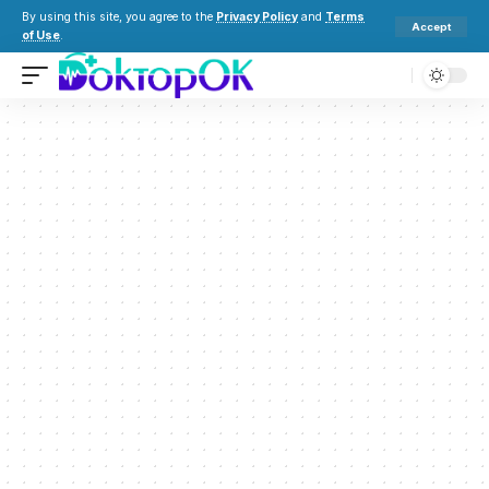
By using this site, you agree to the
Privacy Policy
and
Terms
Accept
of Use
.