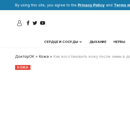
By using this site, you agree to the
Privacy Policy
and
Terms o
СЕРДЦЕ И СОСУДЫ
ДЫХАНИЕ
НЕРВЫ
ДокторОК
>
Кожа
>
Как восстановить кожу после зимы в д
КОЖА