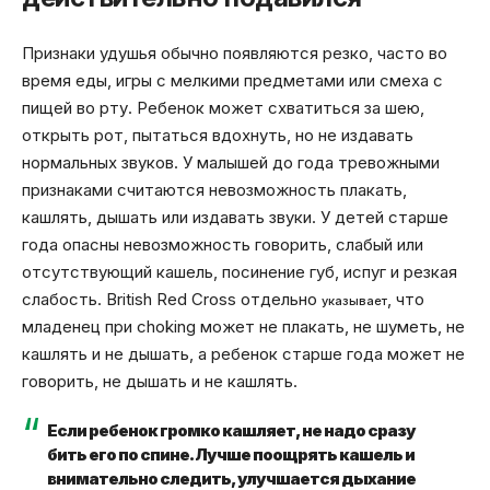
Признаки удушья обычно появляются резко, часто во
время еды, игры с мелкими предметами или смеха с
пищей во рту. Ребенок может схватиться за шею,
открыть рот, пытаться вдохнуть, но не издавать
нормальных звуков. У малышей до года тревожными
признаками считаются невозможность плакать,
кашлять, дышать или издавать звуки. У детей старше
года опасны невозможность говорить, слабый или
отсутствующий кашель, посинение губ, испуг и резкая
слабость. British Red Cross отдельно
, что
указывает
младенец при choking может не плакать, не шуметь, не
кашлять и не дышать, а ребенок старше года может не
говорить, не дышать и не кашлять.
Если ребенок громко кашляет, не надо сразу
бить его по спине. Лучше поощрять кашель и
внимательно следить, улучшается дыхание