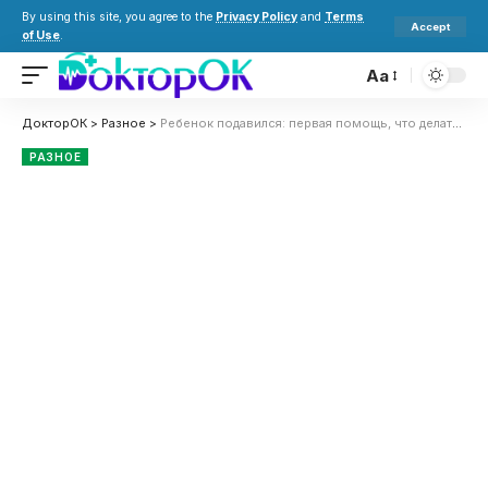
By using this site, you agree to the
Privacy Policy
and
Terms
Accept
of Use
.
Aa
ДокторОК
>
Разное
>
Ребенок подавился: первая помощь, что делать родителям и когда звонить в скорую
РАЗНОЕ