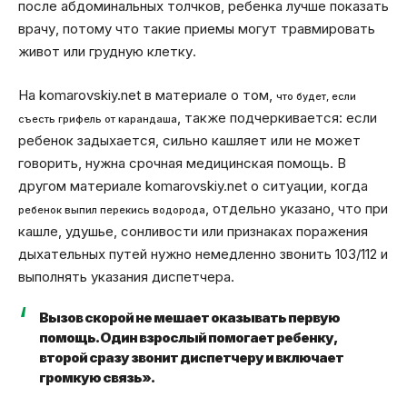
после абдоминальных толчков, ребенка лучше показать
врачу, потому что такие приемы могут травмировать
живот или грудную клетку.
На komarovskiy.net в материале о том,
что будет, если
, также подчеркивается: если
съесть грифель от карандаша
ребенок задыхается, сильно кашляет или не может
говорить, нужна срочная медицинская помощь. В
другом материале komarovskiy.net о ситуации, когда
, отдельно указано, что при
ребенок выпил перекись водорода
кашле, удушье, сонливости или признаках поражения
дыхательных путей нужно немедленно звонить 103/112 и
выполнять указания диспетчера.
Вызов скорой не мешает оказывать первую
помощь. Один взрослый помогает ребенку,
второй сразу звонит диспетчеру и включает
громкую связь».