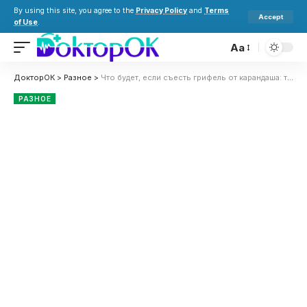
By using this site, you agree to the
Privacy Policy
and
Terms
Accept
of Use
.
Aa
ДокторОК
>
Разное
>
Что будет, если съесть грифель от карандаша: температура и другие последствия для здоровья
РАЗНОЕ