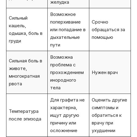
желудка
Возможное
Сильный
поперхивание
Срочно
кашель,
или попадание в
обращаться за
одышка, боль в
дыхательные
помощью
груди
пути
Возможна
Сильная боль в
проблема с
животе,
прохождением
Нужен врач
многократная
инородного
рвота
тела
Для графита не
Оценить другие
характерна,
симптомы и
Температура
ищут другую
обратиться к
после эпизода
причину или
врачу при
осложнение
ухудшении