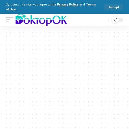
By using this site, you agree to the
Privacy Policy
and
Terms
Accept
of Use
.