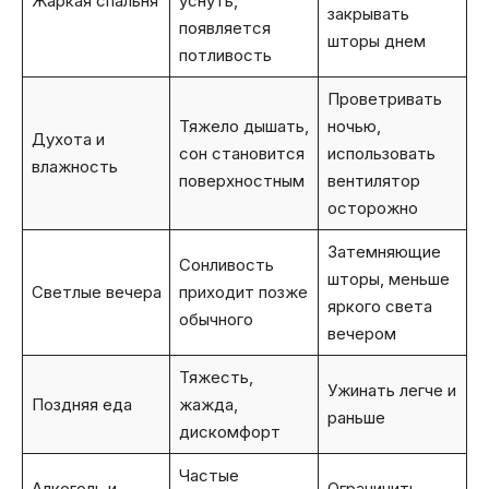
Жаркая спальня
уснуть,
закрывать
появляется
шторы днем
потливость
Проветривать
Тяжело дышать,
ночью,
Духота и
сон становится
использовать
влажность
поверхностным
вентилятор
осторожно
Затемняющие
Сонливость
шторы, меньше
Светлые вечера
приходит позже
яркого света
обычного
вечером
Тяжесть,
Ужинать легче и
Поздняя еда
жажда,
раньше
дискомфорт
Частые
Алкоголь и
Ограничить