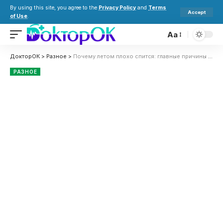
By using this site, you agree to the
Privacy Policy
and
Terms
Accept
of Use
.
Aa
ДокторОК
>
Разное
>
Почему летом плохо спится: главные причины и простые решения проблемы
РАЗНОЕ