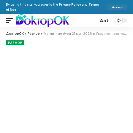
By using this site, you agree to the
Privacy Policy
and
Terms
Accept
of Use
.
Aa
ДокторОК
>
Разное
>
Магнитные бури 21 мая 2026 в Украине: прогноз солнечной активности на сегодня
РАЗНОЕ