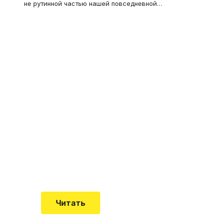
не рутинной частью нашей повседневной
…
Что такое
"Кардиомиопатия", и
почему эта болезнь
встречается все чаще
Еще совсем недавно об этой
смертельной болезни мало кто знал
Читать