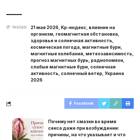
21 мая 2026
,
Kp-индекс
,
влияние на
TAGGED:
организм
,
геомагнитная обстановка
,
здоровье и солнечная активность
,
космическая погода
,
магнитные бури
,
магнитные колебания
,
метеозависимость
,
прогноз магнитных бурь
,
радиопомехи
,
слабые магнитные бури
,
солнечная
активность
,
солнечный ветер
,
Украина
2026
Facebook
Почему нет смазки во время
секса даже при возбуждении:
причины, на что указывает и что