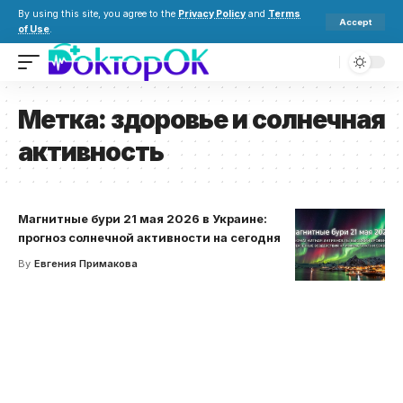
By using this site, you agree to the
Privacy Policy
and
Terms
Accept
of Use
.
Метка:
здоровье и солнечная
активность
Магнитные бури 21 мая 2026 в Украине:
прогноз солнечной активности на сегодня
By
Евгения Примакова