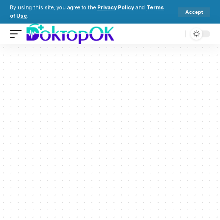
By using this site, you agree to the
Privacy Policy
and
Terms
Accept
of Use
.