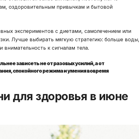
кам, оздоровительным привычкам и бытовой
ивных экспериментов с диетами, самолечением или
зки. Лучше выбирать мягкую стратегию: больше воды
и внимательность к сигналам тела.
ьнее зависеть не от разовых усилий, а от
ания, спокойного режима и умения вовремя
и для здоровья в июне