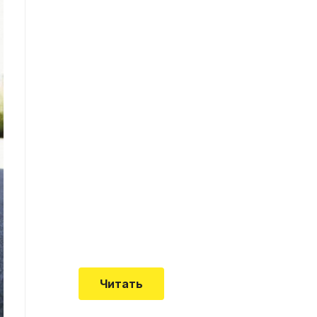
Что такое
"Кардиомиопатия",
и почему эта
болезнь
встречается все
чаще
Еще совсем недавно об
этой смертельной болезни
мало кто знал
Читать