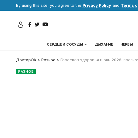
By using this site, you agree to the
Privacy Policy
and
Terms o
СЕРДЦЕ И СОСУДЫ
ДЫХАНИЕ
НЕРВЫ
ДокторОК
>
Разное
>
Гороскоп здоровья июнь 2026: прогно
РАЗНОЕ