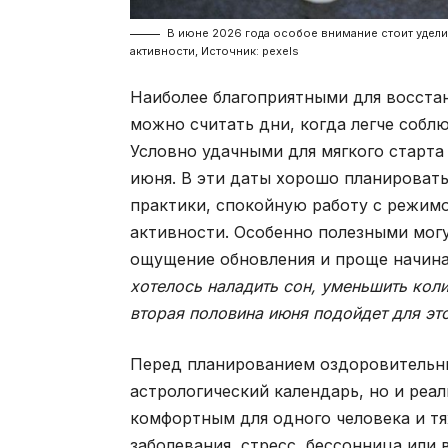
В июне 2026 года особое внимание стоит удел
активности, Источник: pexels
Наиболее благоприятными для восстан
можно считать дни, когда легче собл
Условно удачными для мягкого старта по
июня. В эти даты хорошо планировать
практики, спокойную работу с режим
активности. Особенно полезными могу
ощущение обновления и проще начина
хотелось наладить сон, уменьшить коли
вторая половина июня подойдет для эт
Перед планированием оздоровительны
астрологический календарь, но и реа
комфортным для одного человека и тя
заболевания, стресс, бессонница или