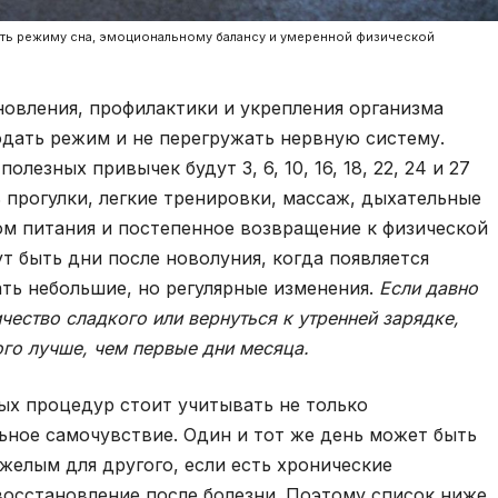
ить режиму сна, эмоциональному балансу и умеренной физической
овления, профилактики и укрепления организма
юдать режим и не перегружать нервную систему.
лезных привычек будут 3, 6, 10, 16, 18, 22, 24 и 27
 прогулки, легкие тренировки, массаж, дыхательные
ом питания и постепенное возвращение к физической
т быть дни после новолуния, когда появляется
ть небольшие, но регулярные изменения.
Если давно
чество сладкого или вернуться к утренней зарядке,
ого лучше, чем первые дни месяца.
х процедур стоит учитывать не только
льное самочувствие. Один и тот же день может быть
желым для другого, если есть хронические
 восстановление после болезни. Поэтому список ниже