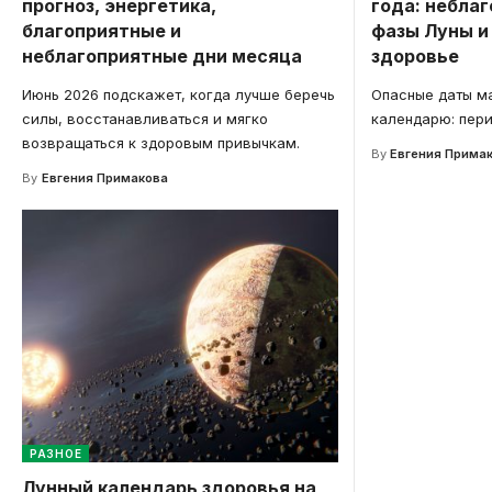
прогноз, энергетика,
года: небла
благоприятные и
фазы Луны и
неблагоприятные дни месяца
здоровье
Июнь 2026 подскажет, когда лучше беречь
Опасные даты ма
силы, восстанавливаться и мягко
календарю: пери
возвращаться к здоровым привычкам.
By
Евгения Прима
By
Евгения Примакова
РАЗНОЕ
Лунный календарь здоровья на