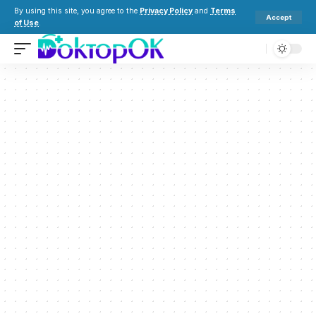
By using this site, you agree to the
Privacy Policy
and
Terms
Accept
of Use
.