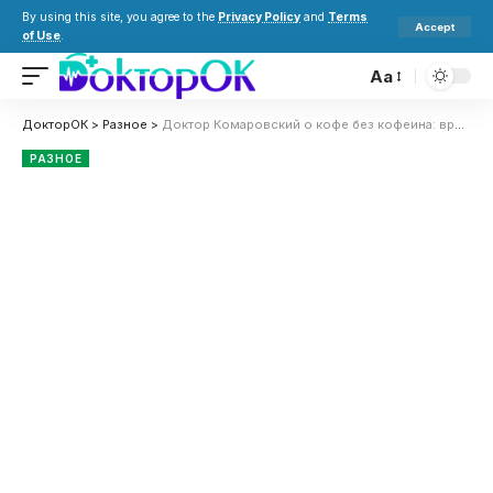
By using this site, you agree to the
Privacy Policy
and
Terms
Accept
of Use
.
Aa
ДокторОК
>
Разное
>
Доктор Комаровский о кофе без кофеина: вреден ли декаф и кому его можно пить
РАЗНОЕ