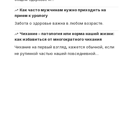
Как часто мужчинам нужно приходить на
прием к урологу
Забота о здоровье важна в любом возрасте.
Чихание – патология или норма нашей жизни:
как избавиться от многократного чихания
Чихание на первый взгляд, кажется обычной, если
не рутинной частью нашей повседневной
…
Что такое
"Кардиомиопатия", и
почему эта болезнь
встречается все чаще