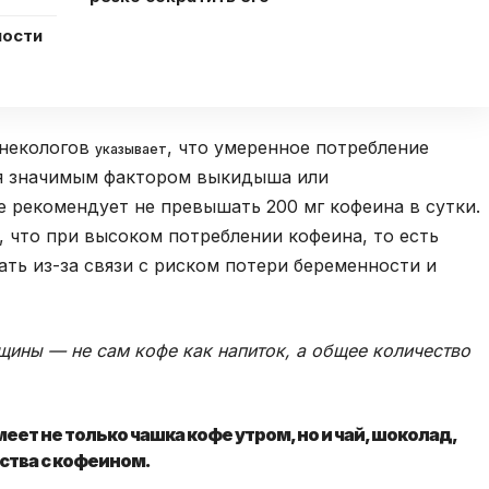
ности
инекологов
, что умеренное потребление
указывает
тся значимым фактором выкидыша или
 рекомендует не превышать 200 мг кофеина в сутки.
 что при высоком потреблении кофеина, то есть
жать из-за связи с риском потери беременности и
ины — не сам кофе как напиток, а общее количество
ет не только чашка кофе утром, но и чай, шоколад,
ства с кофеином.