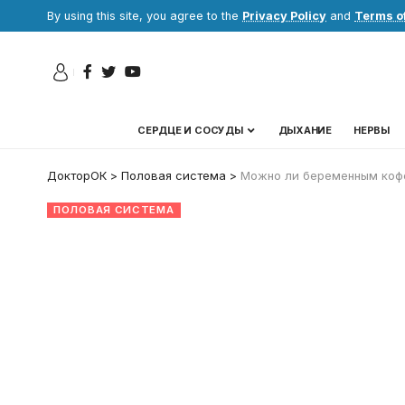
By using this site, you agree to the
Privacy Policy
and
Terms o
СЕРДЦЕ И СОСУДЫ
ДЫХАНИЕ
НЕРВЫ
ДокторОК
>
Половая система
>
Можно ли беременным кофе
ПОЛОВАЯ СИСТЕМА