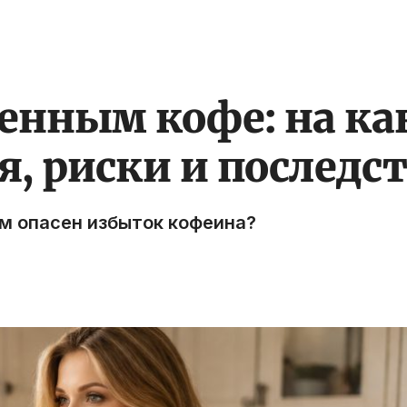
нным кофе: на как
, риски и последс
м опасен избыток кофеина?