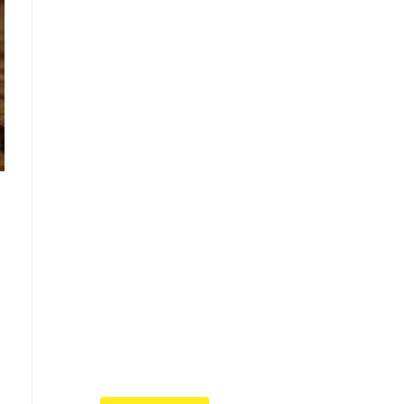
Что такое
"Кардиомиопатия",
и почему эта
болезнь
встречается все
чаще
Еще совсем недавно об
этой смертельной болезни
мало кто знал