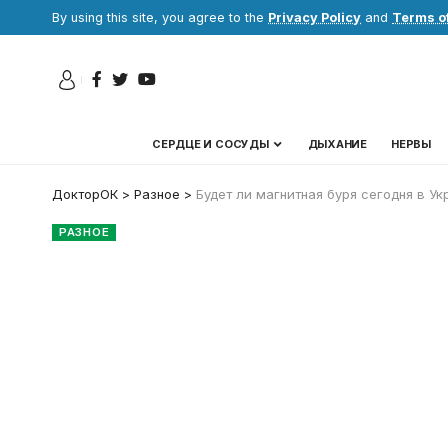
By using this site, you agree to the
Privacy Policy
and
Terms o
СЕРДЦЕ И СОСУДЫ
ДЫХАНИЕ
НЕРВЫ
ДокторОК
>
Разное
>
Будет ли магнитная буря сегодня в Ук
РАЗНОЕ