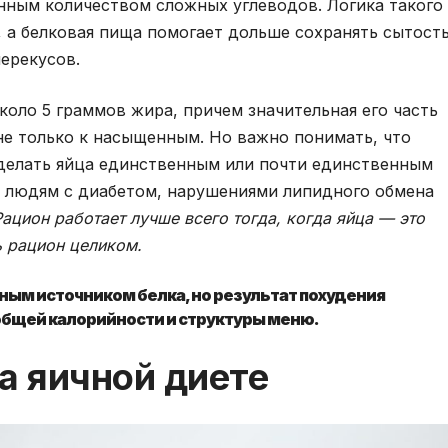
ным количеством сложных углеводов. Логика такого
, а белковая пища помогает дольше сохранять сытост
ерекусов.
оло 5 граммов жира, причем значительная его часть
не только к насыщенным. Но важно понимать, что
 делать яйца единственным или почти единственным
о людям с диабетом, нарушениями липидного обмена
Рацион работает лучше всего тогда, когда яйца — это
ь рацион целиком.
ным источником белка, но результат похудения
т общей калорийности и структуры меню.
а яичной диете