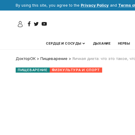
By using this site, you agree to the
Privacy Policy
and
Terms o
СЕРДЦЕ И СОСУДЫ
ДЫХАНИЕ
НЕРВЫ
ДокторОК
>
Пищеварение
>
Яичная диета: что это такое, ч
ПИЩЕВАРЕНИЕ
ФИЗКУЛЬТУРА И СПОРТ