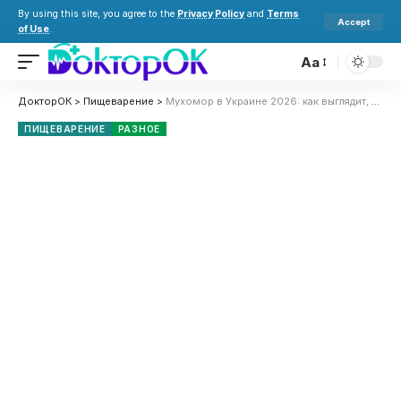
By using this site, you agree to the
Privacy Policy
and
Terms
Accept
of Use
.
Aa
ДокторОК
>
Пищеварение
>
Мухомор в Украине 2026: как выглядит, где растет и можно ли его есть
ПИЩЕВАРЕНИЕ
РАЗНОЕ