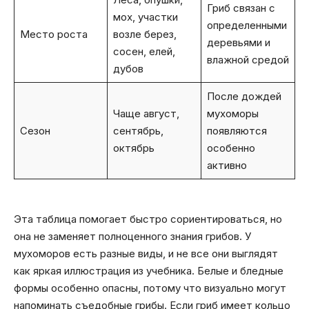
Гриб связан с
мох, участки
определенными
Место роста
возле берез,
деревьями и
сосен, елей,
влажной средой
дубов
После дождей
Чаще август,
мухоморы
Сезон
сентябрь,
появляются
октябрь
особенно
активно
Эта таблица помогает быстро сориентироваться, но
она не заменяет полноценного знания грибов. У
мухоморов есть разные виды, и не все они выглядят
как яркая иллюстрация из учебника. Белые и бледные
формы особенно опасны, потому что визуально могут
напоминать съедобные грибы. Если гриб имеет кольцо