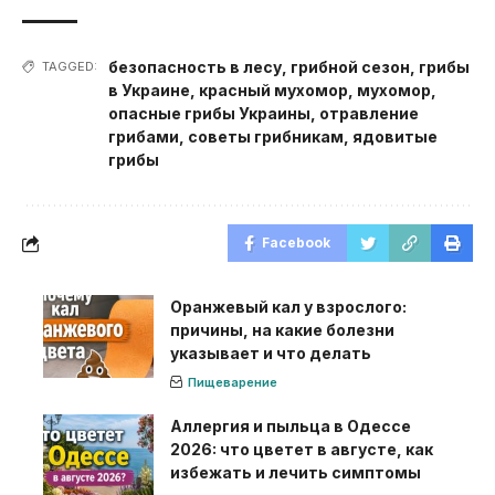
безопасность в лесу
,
грибной сезон
,
грибы
TAGGED:
в Украине
,
красный мухомор
,
мухомор
,
опасные грибы Украины
,
отравление
грибами
,
советы грибникам
,
ядовитые
грибы
Facebook
Оранжевый кал у взрослого:
причины, на какие болезни
указывает и что делать
Пищеварение
Аллергия и пыльца в Одессе
2026: что цветет в августе, как
избежать и лечить симптомы