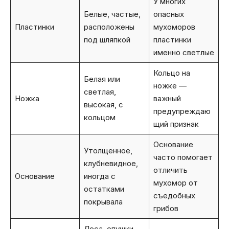
У многих
Белые, частые,
опасных
Пластинки
расположены
мухоморов
под шляпкой
пластинки
именно светлые
Кольцо на
Белая или
ножке —
светлая,
Ножка
важный
высокая, с
предупреждаю
кольцом
щий признак
Основание
Утолщенное,
часто помогает
клубневидное,
отличить
Основание
иногда с
мухомор от
остатками
съедобных
покрывала
грибов
Леса, опушки,