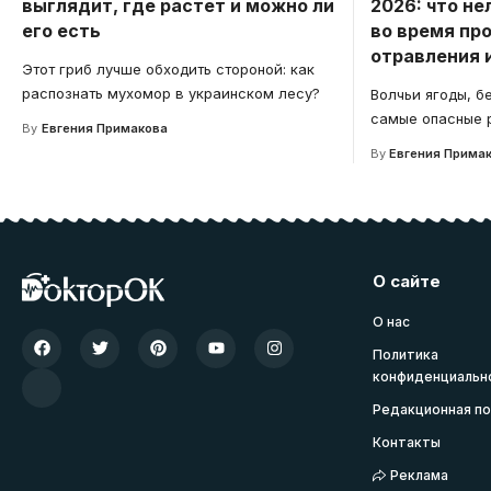
выглядит, где растет и можно ли
2026: что не
его есть
во время пр
отравления 
Этот гриб лучше обходить стороной: как
распознать мухомор в украинском лесу?
Волчьи ягоды, б
самые опасные р
By
Евгения Примакова
By
Евгения Прима
О сайте
О нас
Политика
конфиденциальн
Редакционная по
Контакты
Реклама