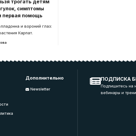
льзя трогать детям
огулок, симптомы
и первая помощь
елладонна и вороний глаз:
астения Карпат.
кова
Дополнительно
ПОДПИСКА Б
Подпишитесь на 
Newsletter
вебинары и трени
ости
литика