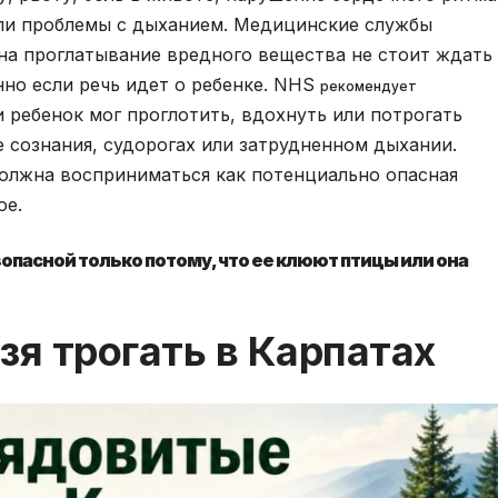
или проблемы с дыханием. Медицинские службы
на проглатывание вредного вещества не стоит ждать
но если речь идет о ребенке. NHS
рекомендует
 ребенок мог проглотить, вдохнуть или потрогать
е сознания, судорогах или затрудненном дыхании.
должна восприниматься как потенциально опасная
ое.
езопасной только потому, что ее клюют птицы или она
зя трогать в Карпатах