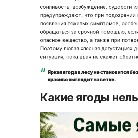
сонливость, возбуждение, судороги 
предупреждают, что при подозрении 
появления тяжелых симптомов, особен
обращаться за срочной помощью, если
опасное вещество, а также при потер
Поэтому любая «лесная дегустация» 
ситуация, пока врач не скажет обратн
Яркая ягода в лесу не становится б
красиво выглядит на ветке.
Какие ягоды нель