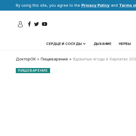
By using this site, you agree to the
Privacy Policy
and
Terms o
СЕРДЦЕ И СОСУДЫ
ДЫХАНИЕ
НЕРВЫ
ДокторОК
>
Пищеварение
>
Ядовитые ягоды в Карпатах 202
ПИЩЕВАРЕНИЕ