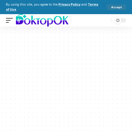
By using this site, you agree to the
Privacy Policy
and
Terms
Accept
of Use
.