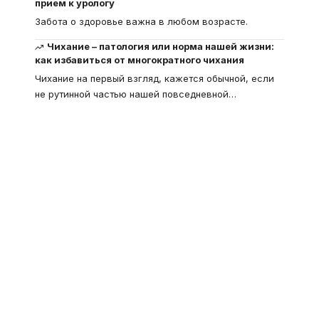
прием к урологу
Забота о здоровье важна в любом возрасте.
Чихание – патология или норма нашей жизни:
как избавиться от многократного чихания
Чихание на первый взгляд, кажется обычной, если
не рутинной частью нашей повседневной
…
Что такое
"Кардиомиопатия", и
почему эта болезнь
встречается все чаще
Еще совсем недавно об этой