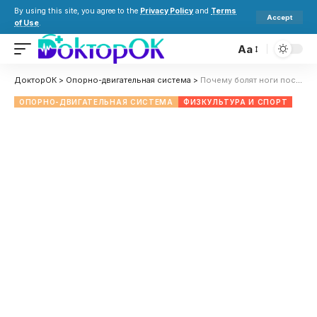
By using this site, you agree to the
Privacy Policy
and
Terms
Accept
of Use
.
Aa
ДокторОК
>
Опорно-двигательная система
>
Почему болят ноги после тренировки: причины, что делать, как предотвратить и лечить
ОПОРНО-ДВИГАТЕЛЬНАЯ СИСТЕМА
ФИЗКУЛЬТУРА И СПОРТ