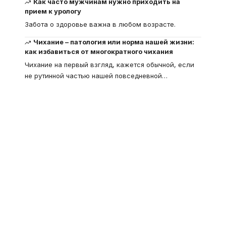
Как часто мужчинам нужно приходить на
прием к урологу
Забота о здоровье важна в любом возрасте.
Чихание – патология или норма нашей жизни:
как избавиться от многократного чихания
Чихание на первый взгляд, кажется обычной, если
не рутинной частью нашей повседневной
…
Что такое
"Кардиомиопатия", и
почему эта болезнь
встречается все чаще