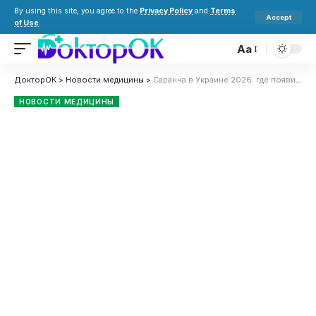
By using this site, you agree to the
Privacy Policy
and
Terms
Accept
of Use
.
Aa
ДокторОК
>
Новости медицины
>
Саранча в Украине 2026: где появилась угроза и как защитить урожай
НОВОСТИ МЕДИЦИНЫ