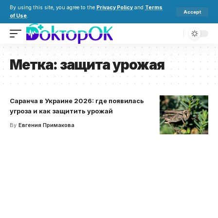
By using this site, you agree to the
Privacy Policy
and
Terms
Accept
of Use
.
Метка:
защита урожая
Саранча в Украине 2026: где появилась
угроза и как защитить урожай
By
Евгения Примакова