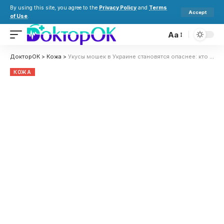
By using this site, you agree to the
Privacy Policy
and
Terms
Accept
of Use
.
Aa
ДокторОК
>
Кожа
>
Укусы мошек в Украине становятся опаснее: кто в группе риска и когда идти к врачу
КОЖА