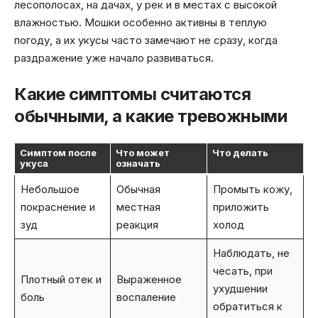
лесополосах, на дачах, у рек и в местах с высокой
влажностью. Мошки особенно активны в теплую
погоду, а их укусы часто замечают не сразу, когда
раздражение уже начало развиваться.
Какие симптомы считаются
обычными, а какие тревожными
Симптом после
Что может
Что делать
укуса
означать
Небольшое
Обычная
Промыть кожу,
покраснение и
местная
приложить
зуд
реакция
холод
Наблюдать, не
чесать, при
Плотный отек и
Выраженное
ухудшении
боль
воспаление
обратиться к