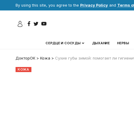
By using this site, you agree to the
Privacy Policy
and
Terms o
СЕРДЦЕ И СОСУДЫ
ДЫХАНИЕ
НЕРВЫ
ДокторОК
>
Кожа
>
Сухие губы зимой: помогает ли гигиен
КОЖА