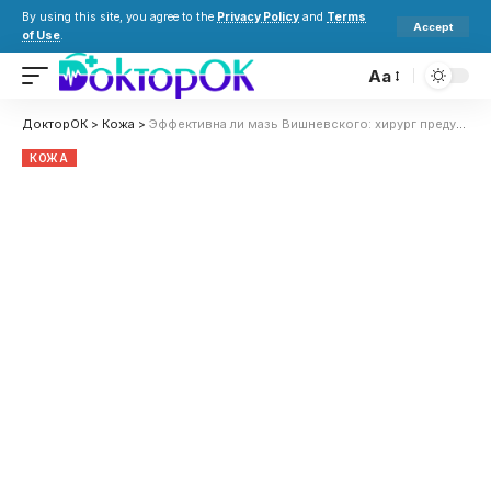
By using this site, you agree to the
Privacy Policy
and
Terms
Accept
of Use
.
Aa
ДокторОК
>
Кожа
>
Эффективна ли мазь Вишневского: хирург предупреждает об опасности
КОЖА