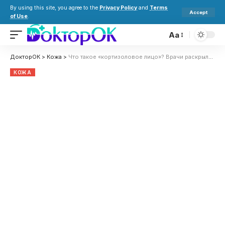
By using this site, you agree to the
Privacy Policy
and
Terms
Accept
of Use
.
Aa
ДокторОК
>
Кожа
>
Что такое «кортизоловое лицо»? Врачи раскрыли правду о тренде TikTok
КОЖА