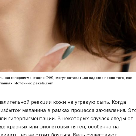
ная гиперпигментация (PIH), могут оставаться надолго после того, как
паниях, Источник: pexels.com
палительной реакции кожи на угревую сыпь. Когда
избыток меланина в рамках процесса заживления. Эт
ли гиперпигментации. В некоторых случаях следы от
де красных или фиолетовых пятен, особенно на
аивать, но не стоит бояться. Ведь существуют