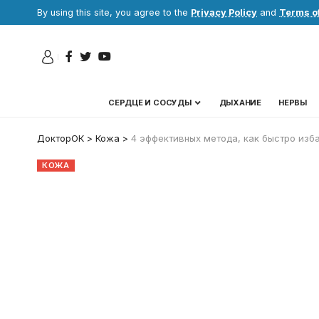
By using this site, you agree to the
Privacy Policy
and
Terms o
СЕРДЦЕ И СОСУДЫ
ДЫХАНИЕ
НЕРВЫ
ДокторОК
>
Кожа
>
4 эффективных метода, как быстро изб
КОЖА