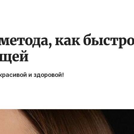
етода, как быстро
ыщей
красивой и здоровой!