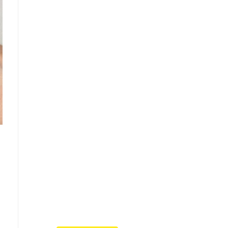
Что такое
"Кардиомиопатия",
и почему эта
болезнь
встречается все
чаще
Еще совсем недавно об
этой смертельной болезни
мало кто знал