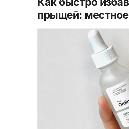
Как быстро избав
прыщей: местное