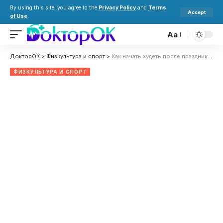
By using this site, you agree to the
Privacy Policy
and
Terms
Accept
of Use
.
Aa
ДокторОК
>
Физкультура и спорт
>
Как начать худеть после праздников: советы для ленивых
ФИЗКУЛЬТУРА И СПОРТ