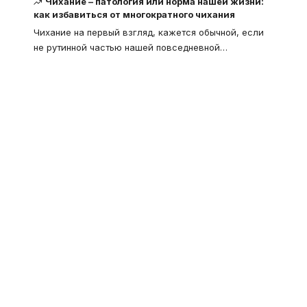
Чихание – патология или норма нашей жизни:
как избавиться от многократного чихания
Чихание на первый взгляд, кажется обычной, если
не рутинной частью нашей повседневной
…
Что такое
"Кардиомиопатия", и
почему эта болезнь
встречается все чаще
Еще совсем недавно об этой
смертельной болезни мало кто знал