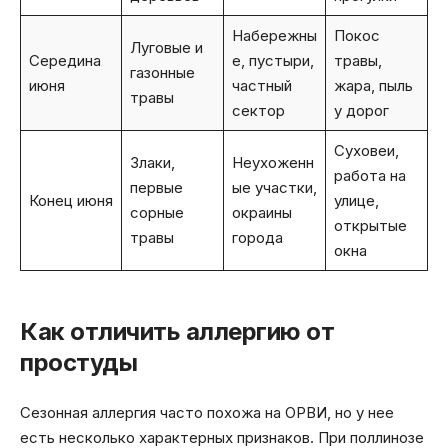
Набережны
Покос
Луговые и
Середина
е, пустыри,
травы,
газонные
июня
частный
жара, пыль
травы
сектор
у дорог
Суховеи,
Злаки,
Неухоженн
работа на
первые
ые участки,
Конец июня
улице,
сорные
окраины
открытые
травы
города
окна
Как отличить аллергию от
простуды
Сезонная аллергия часто похожа на ОРВИ, но у нее
есть несколько характерных признаков. При поллинозе