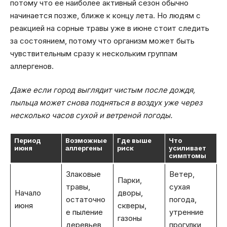
потому что ее наиболее активный сезон обычно
начинается позже, ближе к концу лета. Но людям с
реакцией на сорные травы уже в июне стоит следить
за состоянием, потому что организм может быть
чувствительным сразу к нескольким группам
аллергенов.
Даже если город выглядит чистым после дождя,
пыльца может снова подняться в воздух уже через
несколько часов сухой и ветреной погоды.
Период
Возможные
Где выше
Что
июня
аллергены
риск
усиливает
симптомы
Злаковые
Ветер,
Парки,
травы,
сухая
Начало
дворы,
остаточно
погода,
июня
скверы,
е пыление
утренние
газоны
деревьев
прогулки