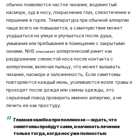
обычно появляются частое чихание, водянистый
насморк, зуд в носу, покраснение глаз, слезотечение и
першение в горле. Температура при обычной аллергии
чаще всего не повышается, а самочувствие может
ухудшаться на улице и улучшаться после душа,
умывания или пребывания в помещении с закрытыми
окнами. NHS
аллергический ринит как
описывает
раздражение слизистой носа после контакта с
аллергеном, включая пыльцу, что может вызывать
чихание, насморк и заложенность. Если симптомы
повторяются каждый июнь, усиливаются возле травы и
проходят после дождя или смены одежды, это
серьезный повод проверить именно аллергию, а не
лечить ее как простуду.
Главная ошибка при поллинозе — ждать, что
симптомы пройдут сами, и начинать лечение
только тогда, когда нос уже полностью