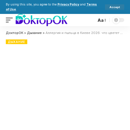
By using this site, you agree to the
Privacy Policy
and
Terms
Accept
of Use
.
Aa
ДокторОК
>
Дыхание
>
Аллергия и пыльца в Киеве 2026: что цветет в июне, как избежать и лечить симптомы
ДЫХАНИЕ