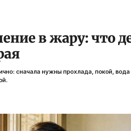
ение в жару: что д
рая
чно: сначала нужны прохлада, покой, вода
ой.