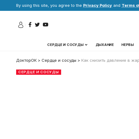
By using this site, you agree to the
Privacy Policy
and
Terms o
СЕРДЦЕ И СОСУДЫ
ДЫХАНИЕ
НЕРВЫ
ДокторОК
>
Сердце и сосуды
>
Как снизить давление в жар
СЕРДЦЕ И СОСУДЫ