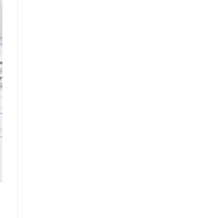
Что такое
"Кардиомиопатия",
и почему эта
болезнь
встречается все
чаще
Еще совсем недавно об
этой смертельной болезни
мало кто знал