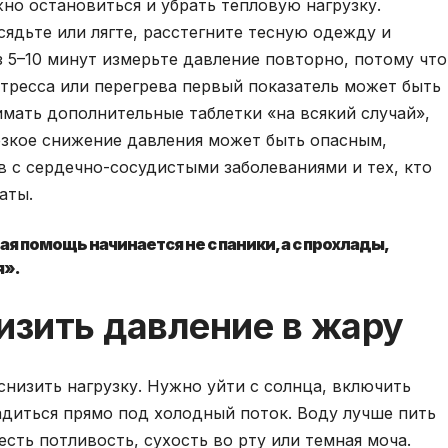
жно остановиться и убрать тепловую нагрузку.
ядьте или лягте, расстегните тесную одежду и
 5–10 минут измерьте давление повторно, потому что
стресса или перегрева первый показатель может быть
имать дополнительные таблетки «на всякий случай»,
Резкое снижение давления может быть опасным,
 с сердечно-сосудистыми заболеваниями и тех, кто
аты.
я помощь начинается не с паники, а с прохлады,
я».
изить давление в жару
низить нагрузку. Нужно уйти с солнца, включить
адиться прямо под холодный поток. Воду лучше пить
сть потливость, сухость во рту или темная моча.