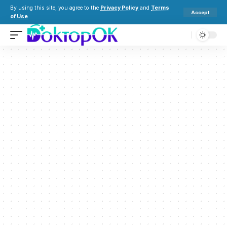
By using this site, you agree to the
Privacy Policy
and
Terms
Accept
of Use
.