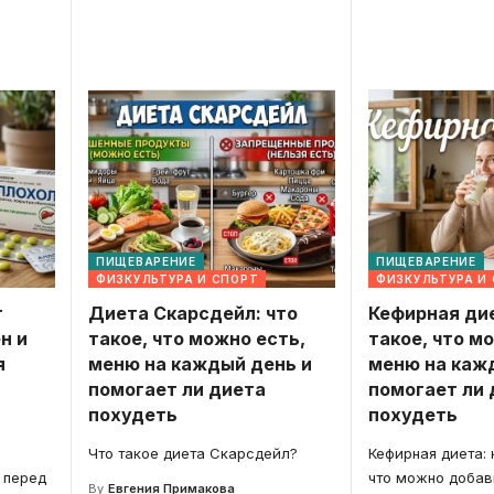
ПИЩЕВАРЕНИЕ
ПИЩЕВАРЕНИЕ
ФИЗКУЛЬТУРА И СПОРТ
ФИЗКУЛЬТУРА И
т
Диета Скарсдейл: что
Кефирная дие
н и
такое, что можно есть,
такое, что м
я
меню на каждый день и
меню на каж
помогает ли диета
помогает ли 
похудеть
похудеть
Что такое диета Скарсдейл?
Кефирная диета: 
 перед
что можно добав
By
Евгения Примакова