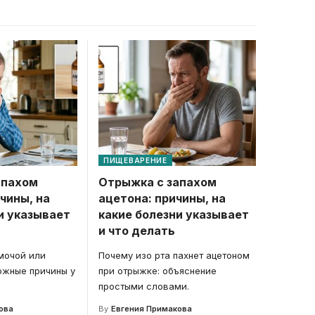
ПИЩЕВАРЕНИЕ
апахом
Отрыжка с запахом
чины, на
ацетона: причины, на
и указывает
какие болезни указывает
и что делать
мочой или
Почему изо рта пахнет ацетоном
ожные причины у
при отрыжке: объяснение
простыми словами.
ова
By
Евгения Примакова