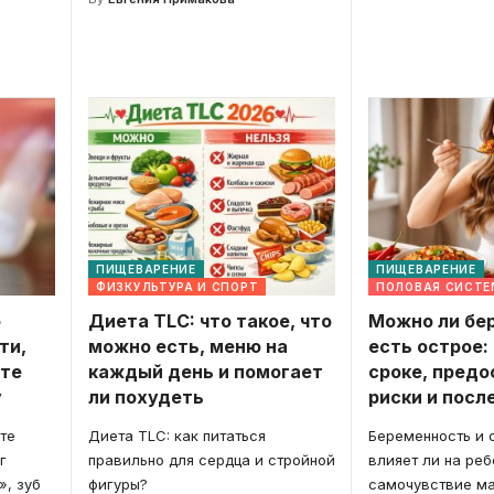
ПИЩЕВАРЕНИЕ
ПИЩЕВАРЕНИЕ
ФИЗКУЛЬТУРА И СПОРТ
ПОЛОВАЯ СИСТ
о
Диета TLC: что такое, что
Можно ли бе
ти,
можно есть, меню на
есть острое:
ете
каждый день и помогает
сроке, пред
у
ли похудеть
риски и посл
оте
Диета TLC: как питаться
Беременность и о
г
правильно для сердца и стройной
влияет ли на реб
», зуб
фигуры?
самочувствие м