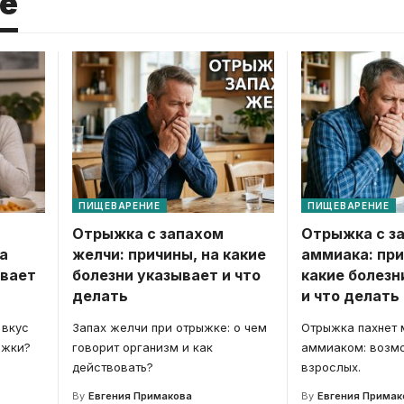
е
ПИЩЕВАРЕНИЕ
ПИЩЕВАРЕНИЕ
Отрыжка с запахом
Отрыжка с з
а
желчи: причины, на какие
аммиака: при
ывает
болезни указывает и что
какие болезн
делать
и что делать
 вкус
Запах желчи при отрыжке: о чем
Отрыжка пахнет 
ыжки?
говорит организм и как
аммиаком: возм
действовать?
взрослых.
By
Евгения Примакова
By
Евгения Примак