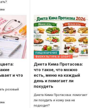
гать?
ова
ПИЩЕВАРЕНИЕ
ФИЗКУЛЬТУРА И СПОРТ
 цвета:
Диета Кима Протасова:
какие
что такое, что можно
ывает и что
есть, меню на каждый
день и помогает ли
похудеть
ать розовый
Диета Кима Протасова: помогает
ли похудеть и кому она не
ова
подходит?