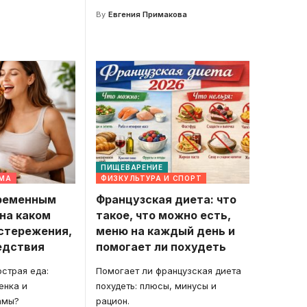
By
Евгения Примакова
ПИЩЕВАРЕНИЕ
ЕМА
ФИЗКУЛЬТУРА И СПОРТ
ременным
Французская диета: что
 на каком
такое, что можно есть,
остережения,
меню на каждый день и
едствия
помогает ли похудеть
страя еда:
Помогает ли французская диета
енка и
похудеть: плюсы, минусы и
амы?
рацион.