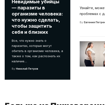
Невидимые убийцы
— паразиты в
Узнайте, може
организме человека:
проблемах с д
что нужно сделать,
By
Евгения Петре
чтобы защитить
себя и близких
Все, что нужно знать о
паразитах, которые могут
обитать в организме человека, а
также о том, как распознать их
наличие
…
By
Николай Петров