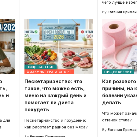
чего лучше избе
By
Евгения Примак
ПИЩЕВАРЕНИЕ
ФИЗКУЛЬТУРА И СПОРТ
ПИЩЕВАРЕНИЕ
о
Пескетарианство: что
Кал розового
ть,
такое, что можно есть,
причины, на 
ь и
меню на каждый день и
болезни указ
помогает ли диета
делать
похудеть
Что может означ
оттенок стула?
а для
Пескетарианство и похудение:
е
как работает рацион без мяса?
By
Евгения Примак
By
Евгения Примакова