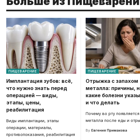
Больше из Пищеварени
ПИЩЕВАРЕНИЕ
ПИЩЕВАРЕНИЕ
Имплантация зубов: всё,
Отрыжка с запахом
что нужно знать перед
металла: причины, н
операцией — виды,
какие болезни указ
этапы, цены,
и что делать
реабилитация
Почему во рту появляется
металла после еды и отр
Виды имплантации, этапы
операции, материалы,
By
Евгения Примакова
противопоказания, реабилитация