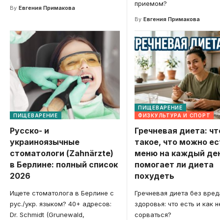
приемом?
By
Евгения Примакова
By
Евгения Примакова
ПИЩЕВАРЕНИЕ
ПИЩЕВАРЕНИЕ
ФИЗКУЛЬТУРА И СПОРТ
Русско- и
Гречневая диета: чт
украиноязычные
такое, что можно ес
стоматологи (Zahnärzte)
меню на каждый ден
в Берлине: полный список
помогает ли диета
2026
похудеть
Ищете стоматолога в Берлине с
Гречневая диета без вред
рус./укр. языком? 40+ адресов:
здоровья: что есть и как н
Dr. Schmidt (Grunewald,
сорваться?