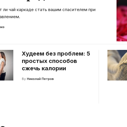
т ли чай каркаде стать вашим спасителем при
авлением.
нко
Худеем без проблем: 5
простых способов
сжечь калории
By
Николай Петров