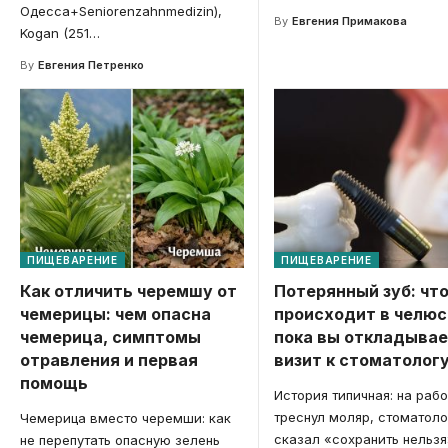
Одесса+Seniorenzahnmedizin),
By
Евгения Примакова
Kogan (251
…
By
Евгения Петренко
ПИЩЕВАРЕНИЕ
ПИЩЕВАРЕНИЕ
Как отличить черемшу от
Потерянный зуб: чт
чемерицы: чем опасна
происходит в челюс
чемерица, симптомы
пока вы откладыва
отравления и первая
визит к стоматолог
помощь
История типичная: на раб
треснул моляр, стоматоло
Чемерица вместо черемши: как
сказал «сохранить нельзя
не перепутать опасную зелень