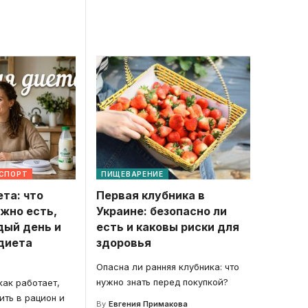
 СПОРТ
ПИЩЕВАРЕНИЕ
та: что
Первая клубника в
ожно есть,
Украине: безопасно ли
дый день и
есть и каковы риски для
диета
здоровья
Опасна ли ранняя клубника: что
нужно знать перед покупкой?
как работает,
ить в рацион и
By
Евгения Примакова