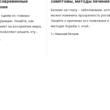
 современные
симптомы, методы лечения
ения
Бельмо на глазу - заболевание, кот
может изменить прозрачность рогов
 одним из главных
Узнайте о причинах его появления и
рмации. Узнайте, как
методах борьбы с этой
…
ияет на восприятие мира,
позволяют решить эту
…
By
Николай Петров
в