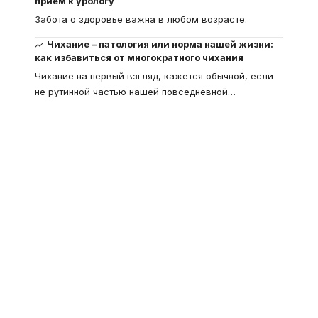
прием к урологу
Забота о здоровье важна в любом возрасте.
Чихание – патология или норма нашей жизни:
как избавиться от многократного чихания
Чихание на первый взгляд, кажется обычной, если
не рутинной частью нашей повседневной
…
Что такое
"Кардиомиопатия", и
почему эта болезнь
встречается все чаще
Еще совсем недавно об этой