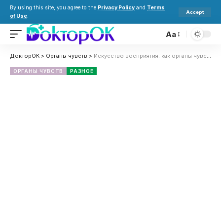
By using this site, you agree to the
Privacy Policy
and
Terms
Accept
of Use
.
Aa
ДокторОК
>
Органы чувств
>
Искусство восприятия: как органы чувств формируют наше понимание мира
ОРГАНЫ ЧУВСТВ
РАЗНОЕ