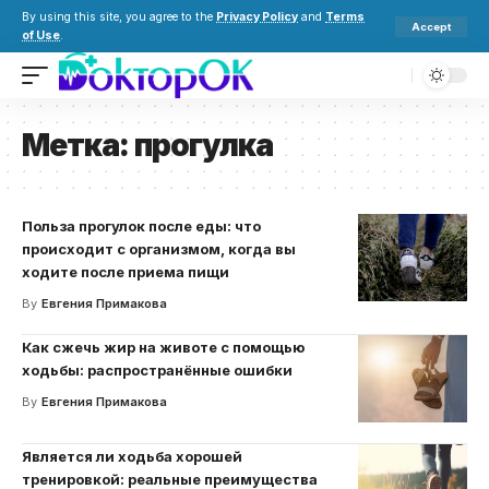
By using this site, you agree to the
Privacy Policy
and
Terms
Accept
of Use
.
Метка:
прогулка
Польза прогулок после еды: что
происходит с организмом, когда вы
ходите после приема пищи
By
Евгения Примакова
Как сжечь жир на животе с помощью
ходьбы: распространённые ошибки
By
Евгения Примакова
Является ли ходьба хорошей
тренировкой: реальные преимущества