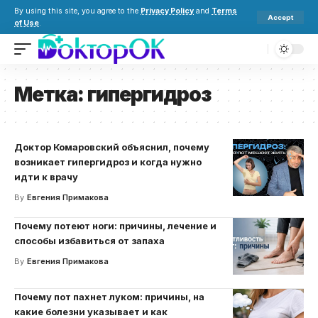
By using this site, you agree to the
Privacy Policy
and
Terms
Accept
of Use
.
Метка:
гипергидроз
Доктор Комаровский объяснил, почему
возникает гипергидроз и когда нужно
идти к врачу
By
Евгения Примакова
Почему потеют ноги: причины, лечение и
способы избавиться от запаха
By
Евгения Примакова
Почему пот пахнет луком: причины, на
какие болезни указывает и как