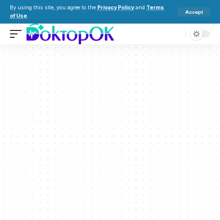
By using this site, you agree to the
Privacy Policy
and
Terms
Accept
of Use
.