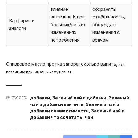
влияние
сохранять
витамина K при
стабильность,
Варфарин и
больших/резких
обсуждать
аналоги
изменениях
изменения с
потребления
врачом
Оливковое масло против запора: сколько выпить,
как
правильно принимать и кому нельзя.
добавки
,
Зеленый чай и добавки
,
Зеленый
TAGGED:
чай и добавки как пить
,
Зеленый чай и
добавки совместимость
,
Зеленый чай и
добавки что сочетать
,
чай