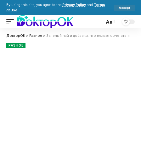
By using this site, you agree to the
Privacy Policy
and
Terms
Accept
of Use
.
Aa
ДокторОК
>
Разное
>
Зеленый чай и добавки: что нельзя сочетать и как пить безопасно
РАЗНОЕ