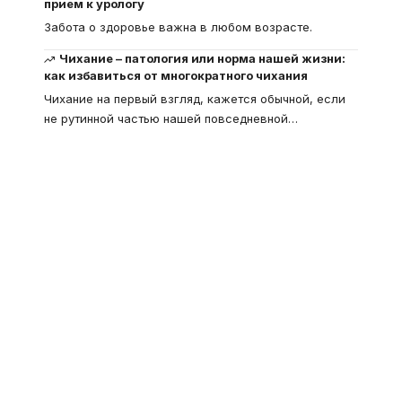
прием к урологу
Забота о здоровье важна в любом возрасте.
Чихание – патология или норма нашей жизни:
как избавиться от многократного чихания
Чихание на первый взгляд, кажется обычной, если
не рутинной частью нашей повседневной
…
Что такое
"Кардиомиопатия", и
почему эта болезнь
встречается все чаще
Еще совсем недавно об этой