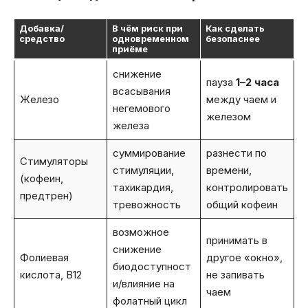
Добавка/
В чём риск при
Как сделать
средство
одновременном
безопаснее
приёме
снижение
пауза
1–2 часа
всасывания
Железо
между чаем и
негемового
железом
железа
суммирование
разнести по
Стимуляторы
стимуляции,
времени,
(кофеин,
тахикардия,
контролировать
предтрен)
тревожность
общий кофеин
возможное
принимать в
снижение
Фолиевая
другое «окно»,
биодоступност
кислота, B12
не запивать
и/влияние на
чаем
фолатный цикл