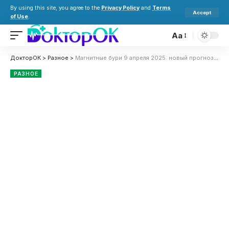
By using this site, you agree to the
Privacy Policy
and
Terms
Accept
of Use
.
Aa
ДокторОК
>
Разное
>
Магнитные бури 9 апреля 2025: новый прогноз солнечной активности на сегодня
РАЗНОЕ