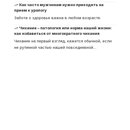
Как часто мужчинам нужно приходить на
прием к урологу
Забота о здоровье важна в любом возрасте.
Чихание – патология или норма нашей жизни:
как избавиться от многократного чихания
Чихание на первый взгляд, кажется обычной, если
не рутинной частью нашей повседневной
…
Что такое
"Кардиомиопатия", и
почему эта болезнь
встречается все чаще