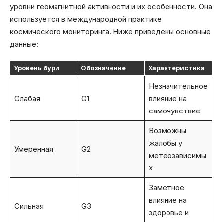
уровни геомагнитной активности и их особенности. Она
используется в международной практике
космического мониторинга. Ниже приведены основные
данные:
Уровень бури
Обозначение
Характеристика
Незначительное
Слабая
G1
влияние на
самочувствие
Возможны
жалобы у
Умеренная
G2
метеозависимы
х
Заметное
влияние на
Сильная
G3
здоровье и