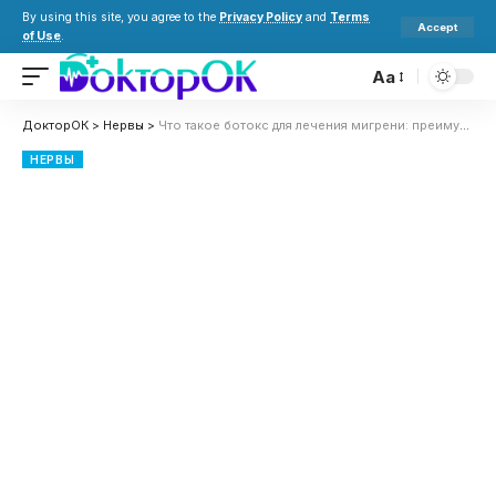
By using this site, you agree to the
Privacy Policy
and
Terms
Accept
of Use
.
Aa
ДокторОК
>
Нервы
>
Что такое ботокс для лечения мигрени: преимущества и недостатки, кому подойдет и работает ли
НЕРВЫ