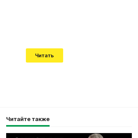
почему эта болезнь
встречается все чаще
Еще совсем недавно об этой
смертельной болезни мало кто знал
Читать
Читайте также