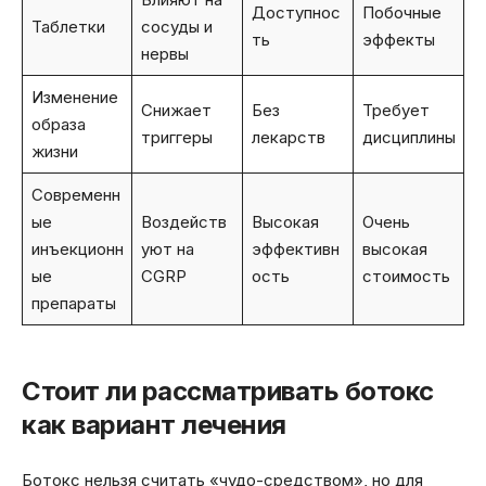
Доступнос
Побочные
Таблетки
сосуды и
ть
эффекты
нервы
Изменение
Снижает
Без
Требует
образа
триггеры
лекарств
дисциплины
жизни
Современн
ые
Воздейств
Высокая
Очень
инъекционн
уют на
эффективн
высокая
ые
CGRP
ость
стоимость
препараты
Стоит ли рассматривать ботокс
как вариант лечения
Ботокс нельзя считать «чудо-средством», но для