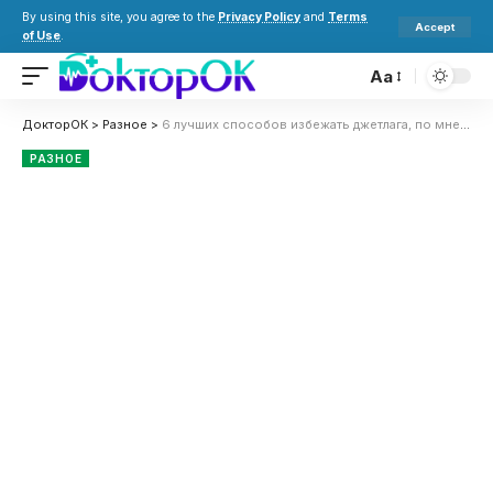
By using this site, you agree to the
Privacy Policy
and
Terms
Accept
of Use
.
Aa
ДокторОК
>
Разное
>
6 лучших способов избежать джетлага, по мнению экспертов
РАЗНОЕ