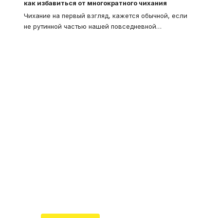
как избавиться от многократного чихания
Чихание на первый взгляд, кажется обычной, если
не рутинной частью нашей повседневной
…
Что такое
"Кардиомиопатия", и
почему эта болезнь
встречается все чаще
Еще совсем недавно об этой
смертельной болезни мало кто знал