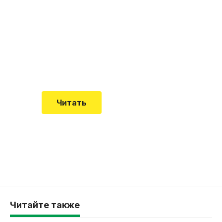
почему эта болезнь
встречается все чаще
Еще совсем недавно об этой
смертельной болезни мало кто знал
Читать
Читайте также