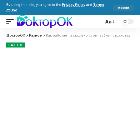
By using this site, you agree to the
Privacy Policy
and
Terms
Accept
of Use
.
Aa
ДокторОК
>
Разное
>
Как работает и сколько стоит зубная страховка в Германии (Zahnzusatzversicherung)
РАЗНОЕ