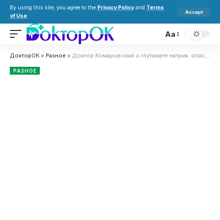
By using this site, you agree to the
Privacy Policy
and
Terms
Accept
of Use
.
Aa
ДокторОК
>
Разное
>
Доктор Комаровский о глутамате натрия: опасен ли E621 и что такое вкус умами
РАЗНОЕ