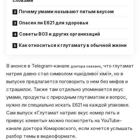
словами
Почему умами называют пятым вкусом
Опасен ли E621 для здоровья
Советы ВОЗ и других организаций
Как относиться к глутамату в обычной жизни
В анонсе в Telegram-канале
, что глутамат
доктора сказано
натрия давно стал символом «шкідливої хімії», но в
выпуске предлагается поговорить о нем без мифов и
страшилок. Также там отдельно упоминается вкус
умами, продукты с природным глутаматом и вопрос,
нужно ли специально искать E621 на каждой упаковке.
Сам выпуск «Глутамат натрия: вкус номер пять и
привкус клеветы» можно посмотреть на YouTube-
канале доктора Комаровского, если хочется услышать
разбор темы в видеоформате.