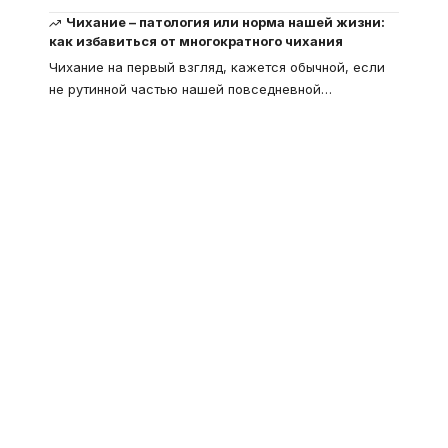
Чихание – патология или норма нашей жизни:
как избавиться от многократного чихания
Чихание на первый взгляд, кажется обычной, если
не рутинной частью нашей повседневной
…
Что такое
"Кардиомиопатия", и
почему эта болезнь
встречается все чаще
Еще совсем недавно об этой
смертельной болезни мало кто знал