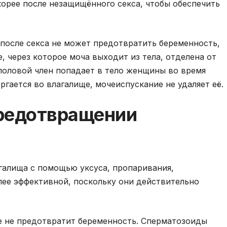
корее после незащищённого секса, чтобы обеспечить
после секса не может предотвратить беременность,
е, через которое моча выходит из тела, отделена от
 половой член попадает в тело женщины во время
ргается во влагалище, мочеиспускание не удаляет её.
редотвращении
галища с помощью уксуса, пропаривания,
лее эффективной, поскольку они действительно
же не предотвратит беременность. Сперматозоиды