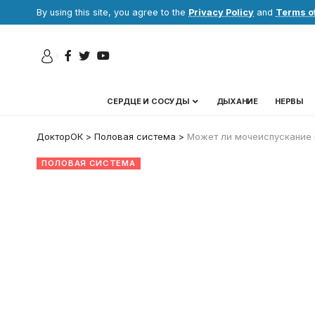
By using this site, you agree to the
Privacy Policy
and
Terms o
СЕРДЦЕ И СОСУДЫ
ДЫХАНИЕ
НЕРВЫ
ДокторОК
>
Половая система
>
Может ли мочеиспускание 
ПОЛОВАЯ СИСТЕМА