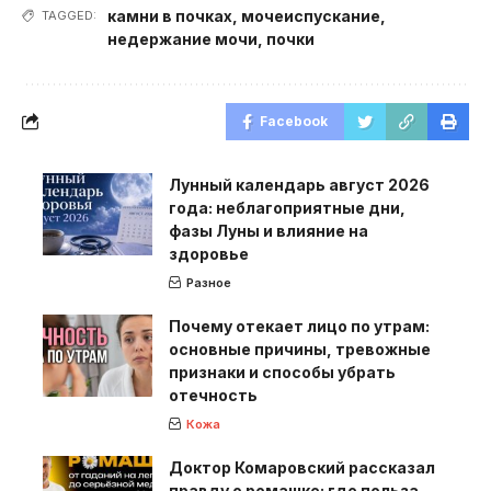
камни в почках
,
мочеиспускание
,
TAGGED:
недержание мочи
,
почки
Facebook
Лунный календарь август 2026
года: неблагоприятные дни,
фазы Луны и влияние на
здоровье
Разное
Почему отекает лицо по утрам:
основные причины, тревожные
признаки и способы убрать
отечность
Кожа
Доктор Комаровский рассказал
правду о ромашке: где польза