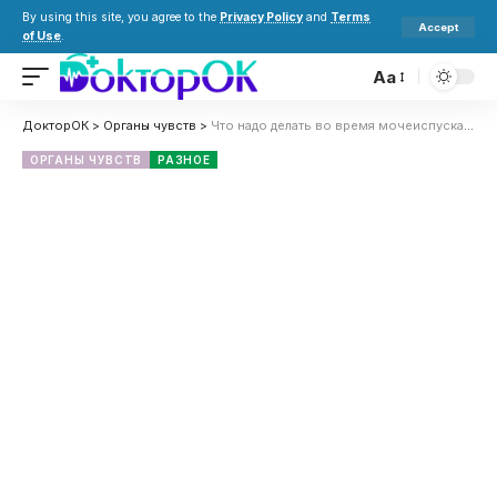
By using this site, you agree to the
Privacy Policy
and
Terms
Accept
of Use
.
Aa
ДокторОК
>
Органы чувств
>
Что надо делать во время мочеиспускания, чтобы не было камней в почках
ОРГАНЫ ЧУВСТВ
РАЗНОЕ